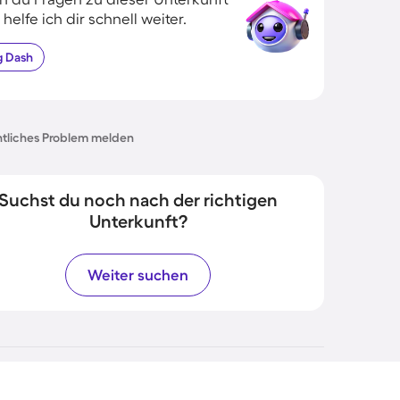
 helfe ich dir schnell weiter.
g
Dash
tliches Problem melden
Suchst du noch nach der richtigen
Unterkunft?
Weiter suchen