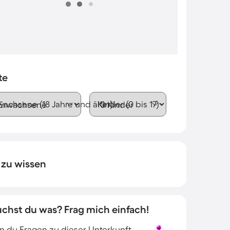
te
wachsene (18 Jahre und älter)
Kinder (0 bis 17)
 zu wissen
uchst du was? Frag mich einfach!
 du Fragen zu dieser Unterkunft