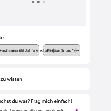
te
wachsene (18 Jahre und älter)
Kinder (0 bis 17)
 zu wissen
uchst du was? Frag mich einfach!
 du Fragen zu dieser Unterkunft