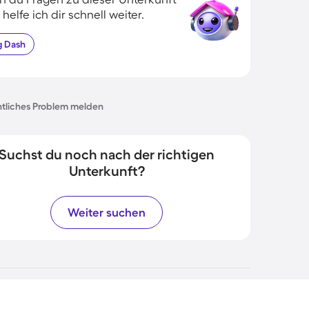
 helfe ich dir schnell weiter.
g
Dash
tliches Problem melden
Suchst du noch nach der richtigen
Unterkunft?
Weiter suchen