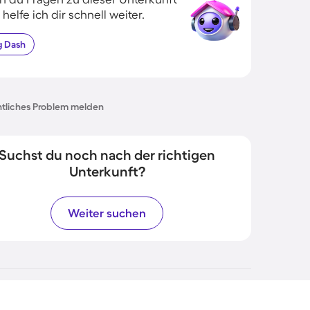
 helfe ich dir schnell weiter.
g
Dash
tliches Problem melden
Suchst du noch nach der richtigen
Unterkunft?
Weiter suchen