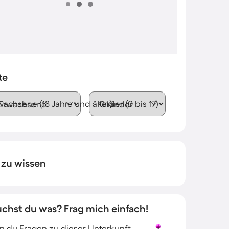
te
wachsene (18 Jahre und älter)
Kinder (0 bis 17)
 zu wissen
uchst du was? Frag mich einfach!
 du Fragen zu dieser Unterkunft