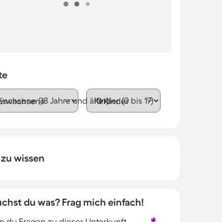
te
wachsene (18 Jahre und älter)
Kinder (0 bis 17)
 zu wissen
uchst du was? Frag mich einfach!
 du Fragen zu dieser Unterkunft