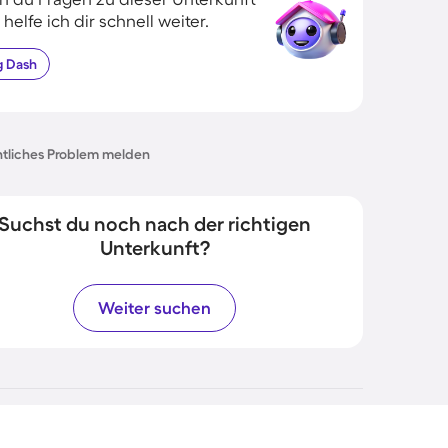
 helfe ich dir schnell weiter.
g
Dash
tliches Problem melden
Suchst du noch nach der richtigen
Unterkunft?
Weiter suchen