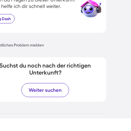
 helfe ich dir schnell weiter.
g
Dash
tliches Problem melden
Suchst du noch nach der richtigen
Unterkunft?
Weiter suchen