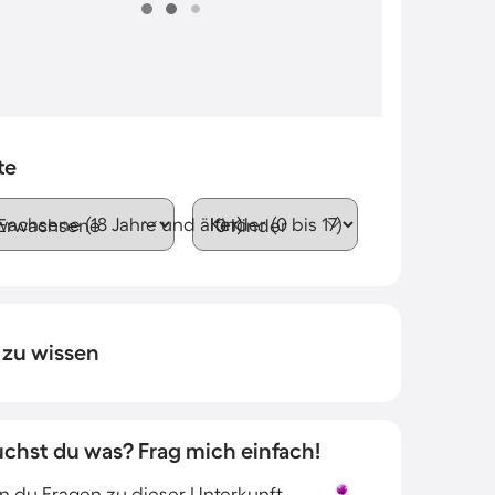
te
wachsene (18 Jahre und älter)
Kinder (0 bis 17)
 zu wissen
uchst du was? Frag mich einfach!
 du Fragen zu dieser Unterkunft