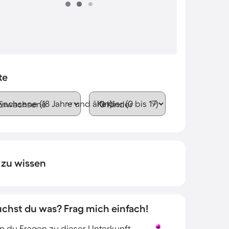
te
wachsene (18 Jahre und älter)
Kinder (0 bis 17)
 zu wissen
uchst du was? Frag mich einfach!
 du Fragen zu dieser Unterkunft