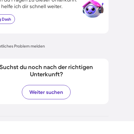
 helfe ich dir schnell weiter.
g
Dash
tliches Problem melden
Suchst du noch nach der richtigen
Unterkunft?
Weiter suchen