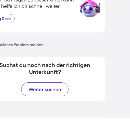
 helfe ich dir schnell weiter.
g
Dash
tliches Problem melden
Suchst du noch nach der richtigen
Unterkunft?
Weiter suchen