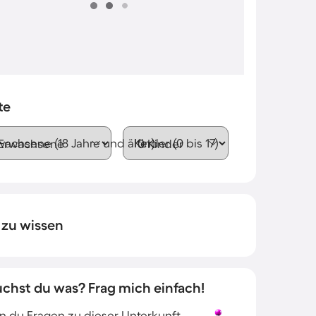
te
wachsene (18 Jahre und älter)
Kinder (0 bis 17)
 zu wissen
uchst du was? Frag mich einfach!
 du Fragen zu dieser Unterkunft