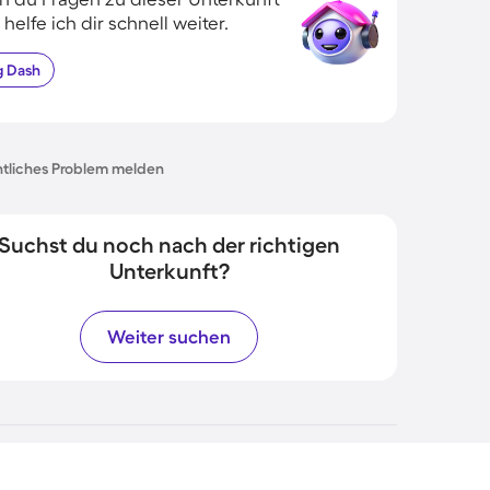
 helfe ich dir schnell weiter.
g
Dash
tliches Problem melden
Suchst du noch nach der richtigen
Unterkunft?
Weiter suchen