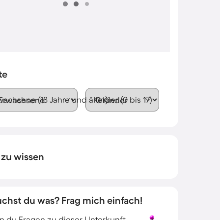
te
wachsene (18 Jahre und älter)
Kinder (0 bis 17)
 zu wissen
uchst du was? Frag mich einfach!
 du Fragen zu dieser Unterkunft