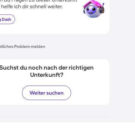
 helfe ich dir schnell weiter.
g
Dash
tliches Problem melden
Suchst du noch nach der richtigen
Unterkunft?
Weiter suchen