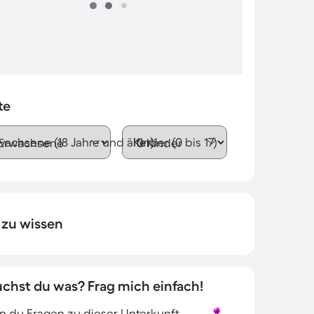
te
wachsene (18 Jahre und älter)
Kinder (0 bis 17)
 zu wissen
uchst du was? Frag mich einfach!
 du Fragen zu dieser Unterkunft