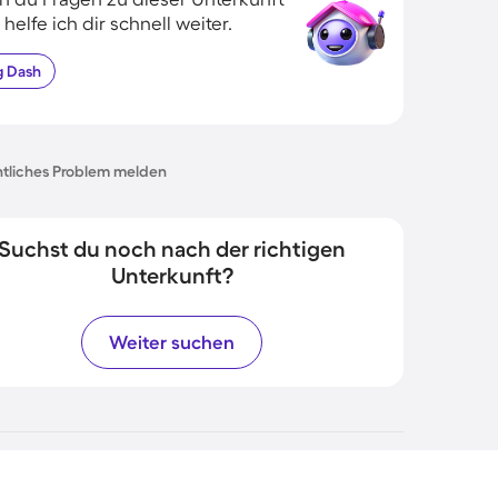
 helfe ich dir schnell weiter.
g
Dash
tliches Problem melden
Suchst du noch nach der richtigen
Unterkunft?
Weiter suchen