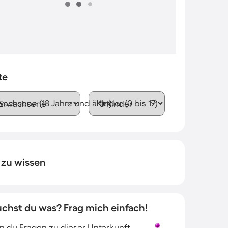
te
wachsene (18 Jahre und älter)
Kinder (0 bis 17)
 zu wissen
uchst du was? Frag mich einfach!
 du Fragen zu dieser Unterkunft