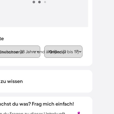
te
wachsene (18 Jahre und älter)
Kinder (0 bis 17)
 zu wissen
uchst du was? Frag mich einfach!
 du Fragen zu dieser Unterkunft