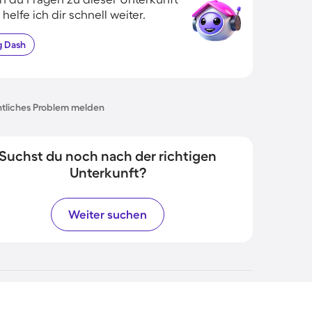
 helfe ich dir schnell weiter.
g
Dash
tliches Problem melden
Suchst du noch nach der richtigen
Unterkunft?
Weiter suchen