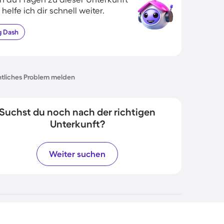
 helfe ich dir schnell weiter.
g
Dash
tliches Problem melden
Suchst du noch nach der richtigen
Unterkunft?
Weiter suchen