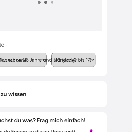
te
wachsene (18 Jahre und älter)
Kinder (0 bis 17)
 zu wissen
uchst du was? Frag mich einfach!
 du Fragen zu dieser Unterkunft