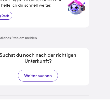
 helfe ich dir schnell weiter.
g
Dash
tliches Problem melden
Suchst du noch nach der richtigen
Unterkunft?
Weiter suchen