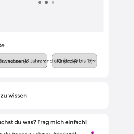
te
wachsene (18 Jahre und älter)
Kinder (0 bis 17)
 zu wissen
uchst du was? Frag mich einfach!
 du Fragen zu dieser Unterkunft