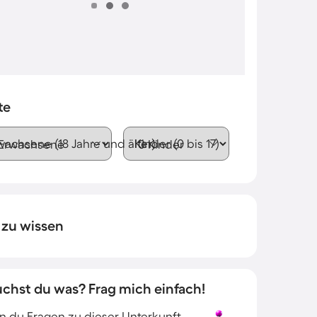
te
wachsene (18 Jahre und älter)
Kinder (0 bis 17)
 zu wissen
uchst du was? Frag mich einfach!
 du Fragen zu dieser Unterkunft