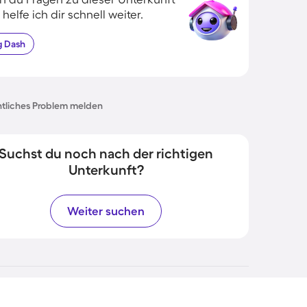
 helfe ich dir schnell weiter.
g
Dash
tliches Problem melden
Suchst du noch nach der richtigen
Unterkunft?
Weiter suchen