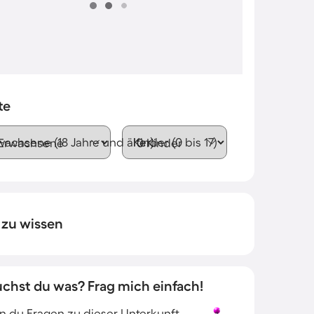
te
wachsene (18 Jahre und älter)
Kinder (0 bis 17)
 zu wissen
uchst du was? Frag mich einfach!
 du Fragen zu dieser Unterkunft