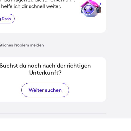
 helfe ich dir schnell weiter.
g
Dash
tliches Problem melden
Suchst du noch nach der richtigen
Unterkunft?
Weiter suchen