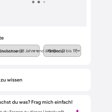
te
wachsene (18 Jahre und älter)
Kinder (0 bis 17)
 zu wissen
uchst du was? Frag mich einfach!
 du Fragen zu dieser Unterkunft