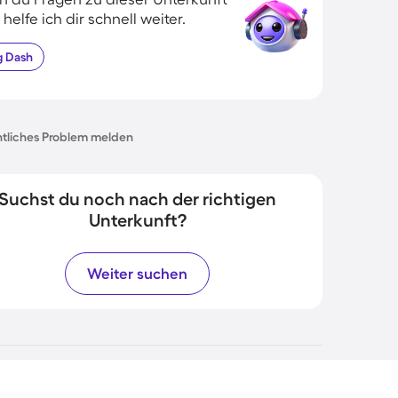
 helfe ich dir schnell weiter.
g
Dash
tliches Problem melden
Suchst du noch nach der richtigen
Unterkunft?
Weiter suchen