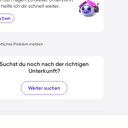
 helfe ich dir schnell weiter.
g
Dash
tliches Problem melden
Suchst du noch nach der richtigen
Unterkunft?
Weiter suchen