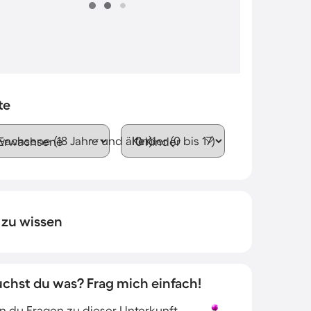
te
wachsene (18 Jahre und älter)
Kinder (0 bis 17)
 zu wissen
uchst du was? Frag mich einfach!
 du Fragen zu dieser Unterkunft