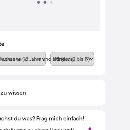
te
wachsene (18 Jahre und älter)
Kinder (0 bis 17)
 zu wissen
uchst du was? Frag mich einfach!
 du Fragen zu dieser Unterkunft