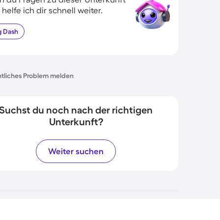
 helfe ich dir schnell weiter.
g
Dash
tliches Problem melden
Suchst du noch nach der richtigen
Unterkunft?
Weiter suchen