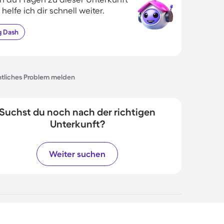
 helfe ich dir schnell weiter.
g
Dash
tliches Problem melden
Suchst du noch nach der richtigen
Unterkunft?
Weiter suchen