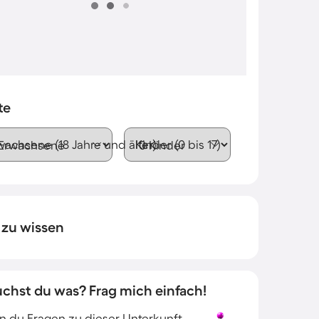
te
wachsene (18 Jahre und älter)
Kinder (0 bis 17)
 zu wissen
uchst du was? Frag mich einfach!
 du Fragen zu dieser Unterkunft