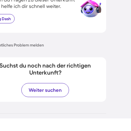
 helfe ich dir schnell weiter.
g
Dash
tliches Problem melden
Suchst du noch nach der richtigen
Unterkunft?
Weiter suchen