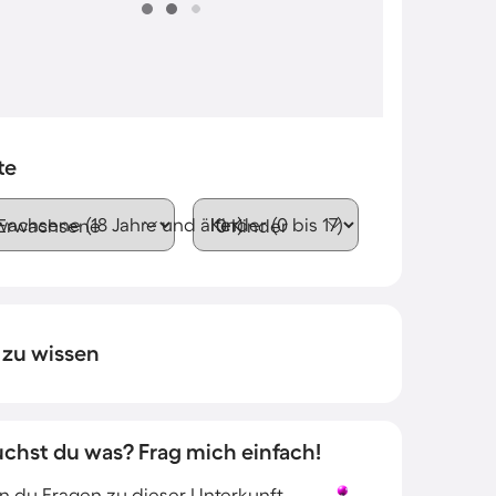
te
wachsene (18 Jahre und älter)
Kinder (0 bis 17)
 zu wissen
uchst du was? Frag mich einfach!
 du Fragen zu dieser Unterkunft