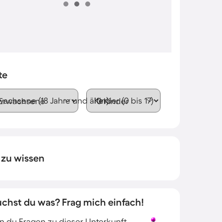
te
wachsene (18 Jahre und älter)
Kinder (0 bis 17)
 zu wissen
uchst du was? Frag mich einfach!
 du Fragen zu dieser Unterkunft