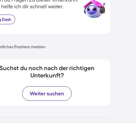
 helfe ich dir schnell weiter.
g
Dash
tliches Problem melden
Suchst du noch nach der richtigen
Unterkunft?
Weiter suchen