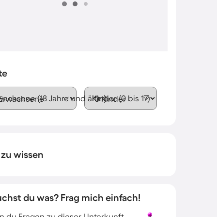
te
wachsene (18 Jahre und älter)
Kinder (0 bis 17)
 zu wissen
uchst du was? Frag mich einfach!
 du Fragen zu dieser Unterkunft