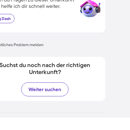
 helfe ich dir schnell weiter.
g
Dash
tliches Problem melden
Suchst du noch nach der richtigen
Unterkunft?
Weiter suchen