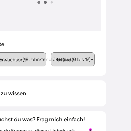
te
wachsene (18 Jahre und älter)
Kinder (0 bis 17)
 zu wissen
uchst du was? Frag mich einfach!
 du Fragen zu dieser Unterkunft