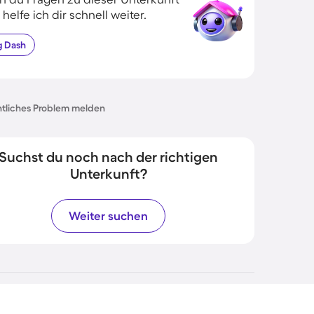
 helfe ich dir schnell weiter.
g
Dash
tliches Problem melden
Suchst du noch nach der richtigen
Unterkunft?
Weiter suchen