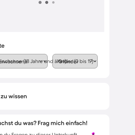
te
wachsene (18 Jahre und älter)
Kinder (0 bis 17)
 zu wissen
uchst du was? Frag mich einfach!
 du Fragen zu dieser Unterkunft