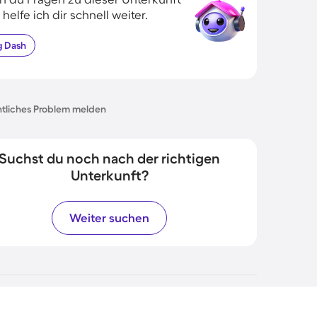
 helfe ich dir schnell weiter.
g
Dash
tliches Problem melden
Suchst du noch nach der richtigen
Unterkunft?
Weiter suchen