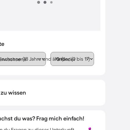
te
wachsene (18 Jahre und älter)
Kinder (0 bis 17)
 zu wissen
uchst du was? Frag mich einfach!
 du Fragen zu dieser Unterkunft