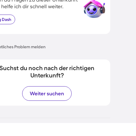
 helfe ich dir schnell weiter.
g
Dash
tliches Problem melden
Suchst du noch nach der richtigen
Unterkunft?
Weiter suchen