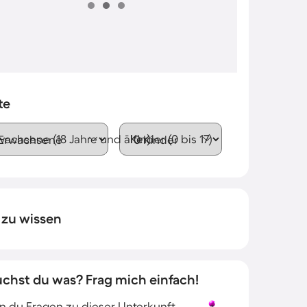
te
wachsene (18 Jahre und älter)
Kinder (0 bis 17)
 zu wissen
uchst du was? Frag mich einfach!
 du Fragen zu dieser Unterkunft