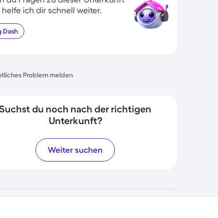
 helfe ich dir schnell weiter.
g
Dash
tliches Problem melden
Suchst du noch nach der richtigen
Unterkunft?
Weiter suchen