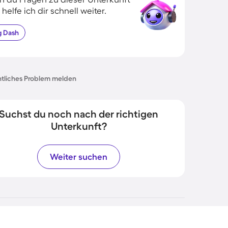
 helfe ich dir schnell weiter.
g
Dash
tliches Problem melden
Suchst du noch nach der richtigen
Unterkunft?
Weiter suchen