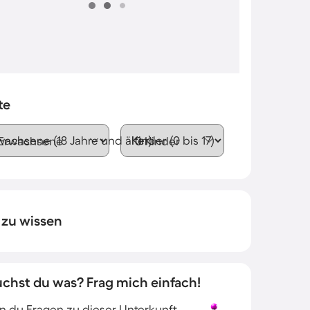
te
wachsene (18 Jahre und älter)
Kinder (0 bis 17)
 zu wissen
uchst du was? Frag mich einfach!
 du Fragen zu dieser Unterkunft