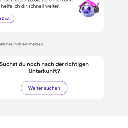
 helfe ich dir schnell weiter.
g
Dash
tliches Problem melden
Suchst du noch nach der richtigen
Unterkunft?
Weiter suchen