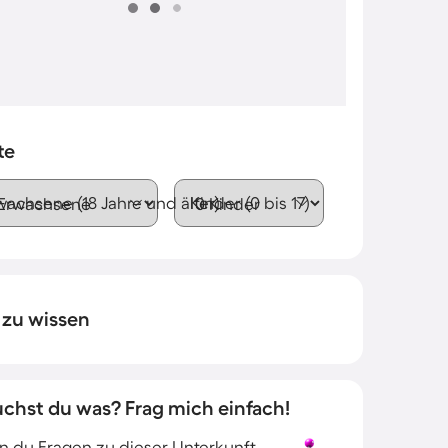
te
wachsene (18 Jahre und älter)
Kinder (0 bis 17)
 zu wissen
uchst du was? Frag mich einfach!
 du Fragen zu dieser Unterkunft