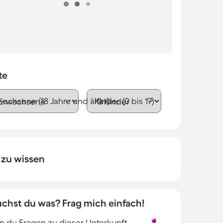
te
wachsene (18 Jahre und älter)
Kinder (0 bis 17)
 zu wissen
uchst du was? Frag mich einfach!
 du Fragen zu dieser Unterkunft