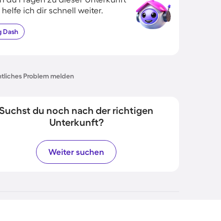
 helfe ich dir schnell weiter.
g
Dash
tliches Problem melden
Suchst du noch nach der richtigen
Unterkunft?
Weiter suchen