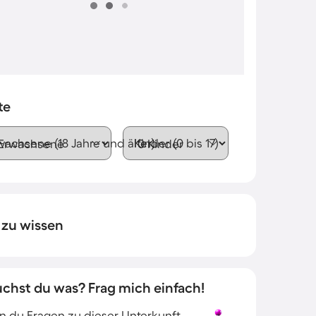
te
wachsene (18 Jahre und älter)
Kinder (0 bis 17)
 zu wissen
uchst du was? Frag mich einfach!
 du Fragen zu dieser Unterkunft