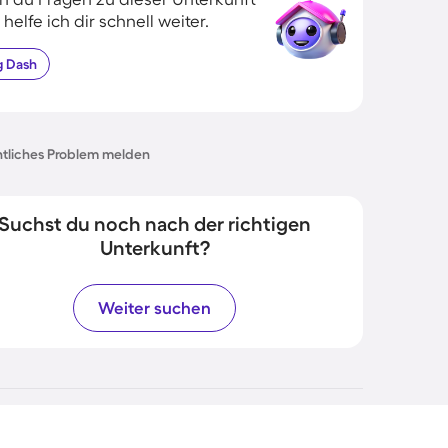
 helfe ich dir schnell weiter.
g
Dash
tliches Problem melden
Suchst du noch nach der richtigen
Unterkunft?
Weiter suchen