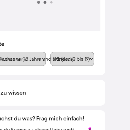
te
wachsene (18 Jahre und älter)
Kinder (0 bis 17)
 zu wissen
uchst du was? Frag mich einfach!
 du Fragen zu dieser Unterkunft