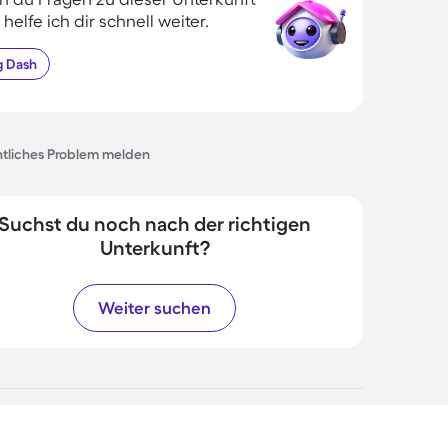
 helfe ich dir schnell weiter.
g
Dash
tliches Problem melden
Suchst du noch nach der richtigen
Unterkunft?
Weiter suchen