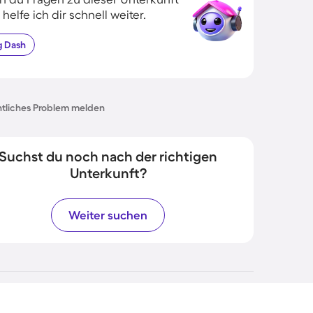
 helfe ich dir schnell weiter.
g
Dash
tliches Problem melden
Suchst du noch nach der richtigen
Unterkunft?
Weiter suchen