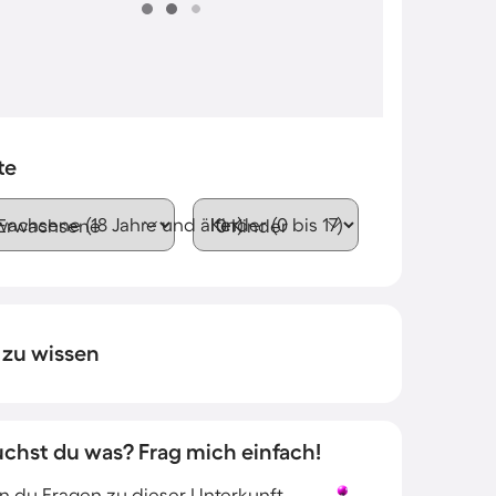
te
wachsene (18 Jahre und älter)
Kinder (0 bis 17)
 zu wissen
uchst du was? Frag mich einfach!
 du Fragen zu dieser Unterkunft