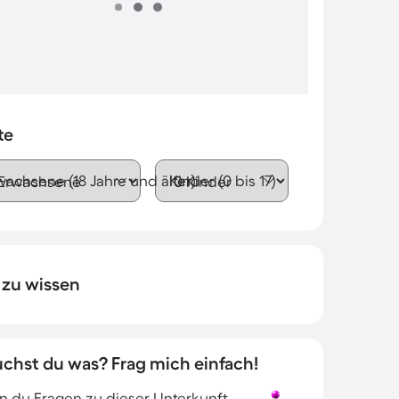
te
wachsene (18 Jahre und älter)
Kinder (0 bis 17)
 zu wissen
uchst du was? Frag mich einfach!
 du Fragen zu dieser Unterkunft