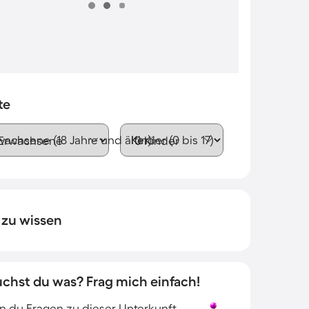
te
wachsene (18 Jahre und älter)
Kinder (0 bis 17)
 zu wissen
uchst du was? Frag mich einfach!
 du Fragen zu dieser Unterkunft