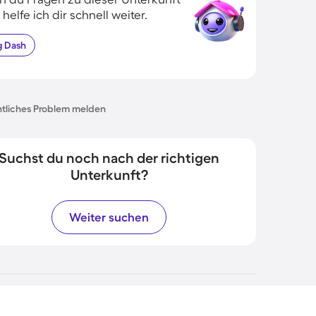
 helfe ich dir schnell weiter.
g
Dash
tliches Problem melden
Suchst du noch nach der richtigen
Unterkunft?
Weiter suchen