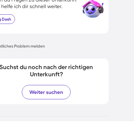
 helfe ich dir schnell weiter.
g
Dash
tliches Problem melden
Suchst du noch nach der richtigen
Unterkunft?
Weiter suchen