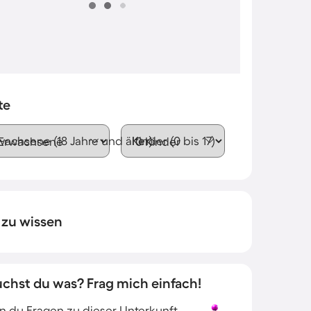
te
wachsene (18 Jahre und älter)
Kinder (0 bis 17)
 zu wissen
uchst du was? Frag mich einfach!
 du Fragen zu dieser Unterkunft