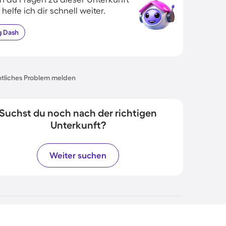
 helfe ich dir schnell weiter.
g
Dash
tliches Problem melden
Suchst du noch nach der richtigen
Unterkunft?
Weiter suchen