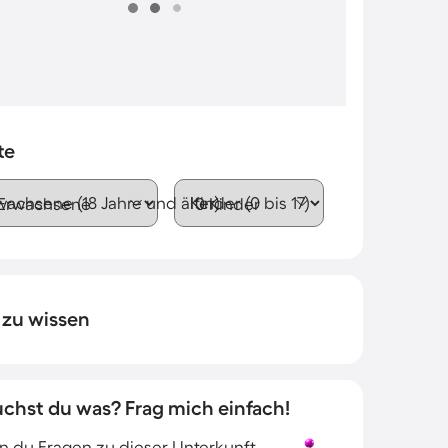
te
wachsene (18 Jahre und älter)
Kinder (0 bis 17)
 zu wissen
uchst du was? Frag mich einfach!
 du Fragen zu dieser Unterkunft