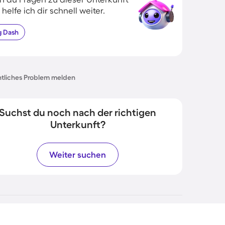
 helfe ich dir schnell weiter.
g
Dash
tliches Problem melden
Suchst du noch nach der richtigen
Unterkunft?
Weiter suchen