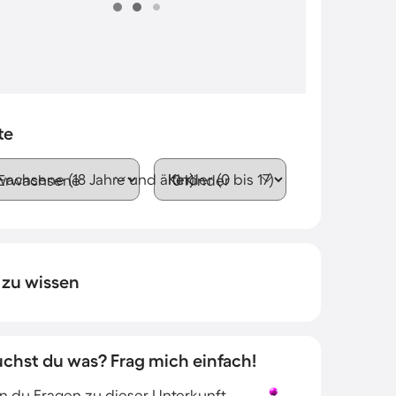
te
wachsene (18 Jahre und älter)
Kinder (0 bis 17)
 zu wissen
uchst du was? Frag mich einfach!
 du Fragen zu dieser Unterkunft