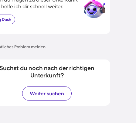
 helfe ich dir schnell weiter.
g
Dash
tliches Problem melden
Suchst du noch nach der richtigen
Unterkunft?
Weiter suchen