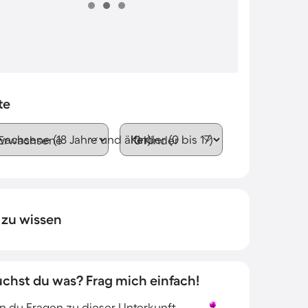
te
wachsene (18 Jahre und älter)
Kinder (0 bis 17)
 zu wissen
uchst du was? Frag mich einfach!
 du Fragen zu dieser Unterkunft