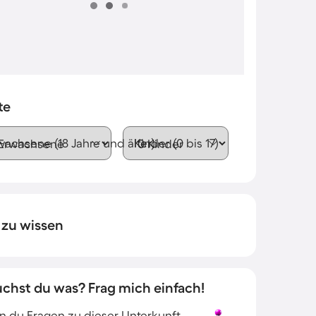
te
wachsene (18 Jahre und älter)
Kinder (0 bis 17)
 zu wissen
uchst du was? Frag mich einfach!
 du Fragen zu dieser Unterkunft