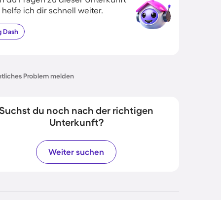
 helfe ich dir schnell weiter.
g
Dash
tliches Problem melden
Suchst du noch nach der richtigen
Unterkunft?
Weiter suchen