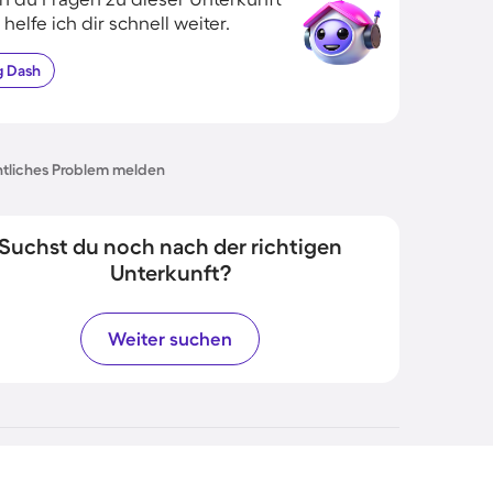
 helfe ich dir schnell weiter.
g
Dash
tliches Problem melden
Suchst du noch nach der richtigen
Unterkunft?
Weiter suchen