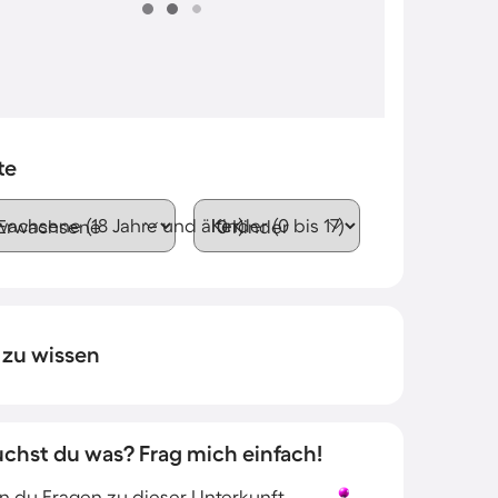
te
wachsene (18 Jahre und älter)
Kinder (0 bis 17)
 zu wissen
uchst du was? Frag mich einfach!
 du Fragen zu dieser Unterkunft