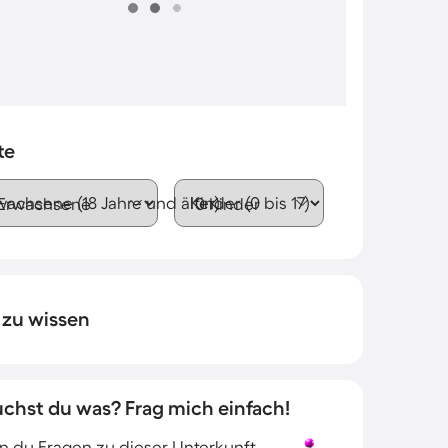
te
wachsene (18 Jahre und älter)
Kinder (0 bis 17)
 zu wissen
uchst du was? Frag mich einfach!
 du Fragen zu dieser Unterkunft