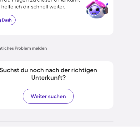
 helfe ich dir schnell weiter.
g
Dash
tliches Problem melden
Suchst du noch nach der richtigen
Unterkunft?
Weiter suchen