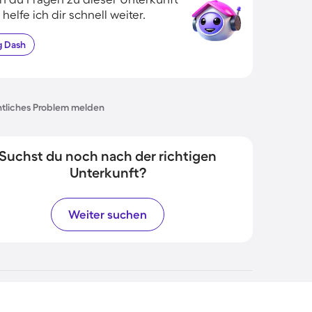
 helfe ich dir schnell weiter.
g
Dash
tliches Problem melden
Suchst du noch nach der richtigen
Unterkunft?
Weiter suchen