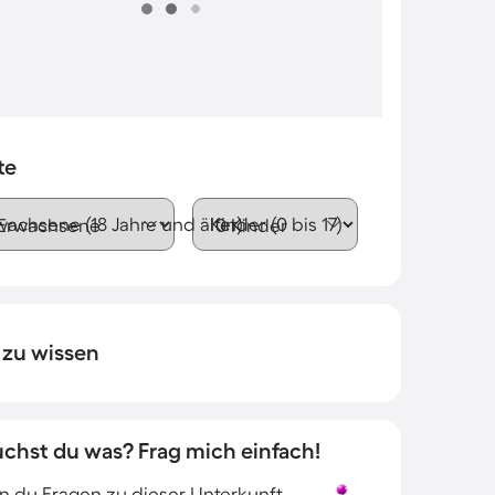
te
wachsene (18 Jahre und älter)
Kinder (0 bis 17)
 zu wissen
uchst du was? Frag mich einfach!
 du Fragen zu dieser Unterkunft