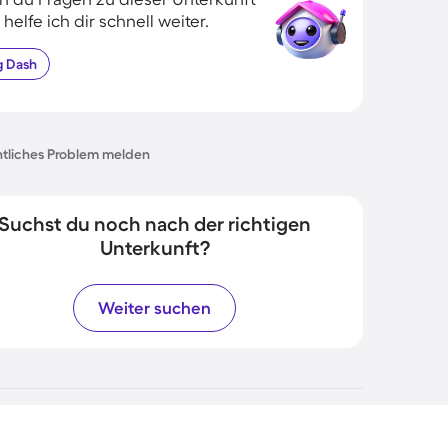
 helfe ich dir schnell weiter.
g
Dash
tliches Problem melden
Suchst du noch nach der richtigen
Unterkunft?
Weiter suchen