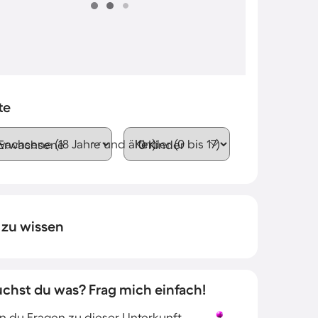
te
wachsene (18 Jahre und älter)
Kinder (0 bis 17)
 zu wissen
uchst du was? Frag mich einfach!
 du Fragen zu dieser Unterkunft