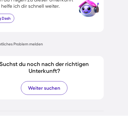
 helfe ich dir schnell weiter.
g
Dash
tliches Problem melden
Suchst du noch nach der richtigen
Unterkunft?
Weiter suchen