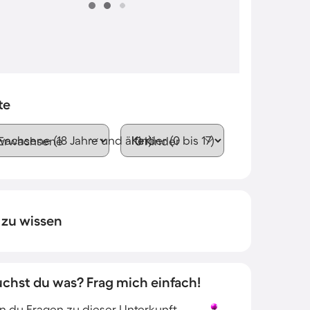
te
wachsene (18 Jahre und älter)
Kinder (0 bis 17)
 zu wissen
uchst du was? Frag mich einfach!
 du Fragen zu dieser Unterkunft