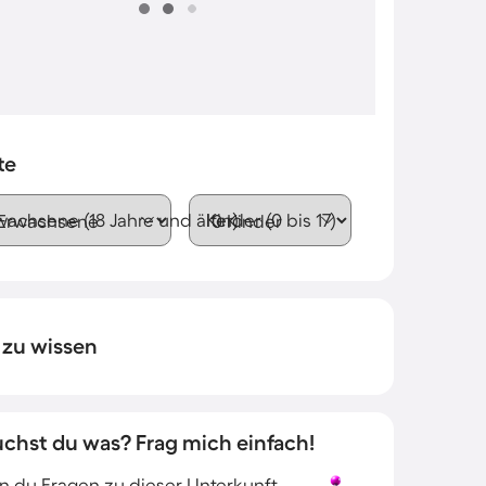
te
wachsene (18 Jahre und älter)
Kinder (0 bis 17)
 zu wissen
uchst du was? Frag mich einfach!
 du Fragen zu dieser Unterkunft