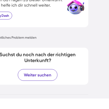
 helfe ich dir schnell weiter.
g
Dash
tliches Problem melden
Suchst du noch nach der richtigen
Unterkunft?
Weiter suchen