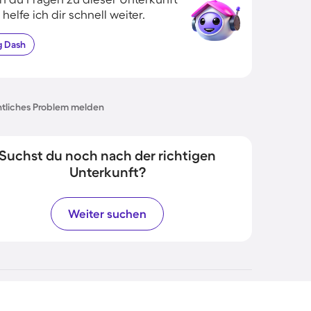
 helfe ich dir schnell weiter.
g
Dash
tliches Problem melden
Suchst du noch nach der richtigen
Unterkunft?
Weiter suchen