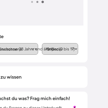
te
wachsene (18 Jahre und älter)
Kinder (0 bis 17)
 zu wissen
uchst du was? Frag mich einfach!
 du Fragen zu dieser Unterkunft