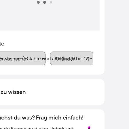
te
wachsene (18 Jahre und älter)
Kinder (0 bis 17)
 zu wissen
uchst du was? Frag mich einfach!
 du Fragen zu dieser Unterkunft