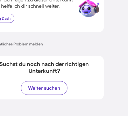
 helfe ich dir schnell weiter.
g
Dash
tliches Problem melden
Suchst du noch nach der richtigen
Unterkunft?
Weiter suchen