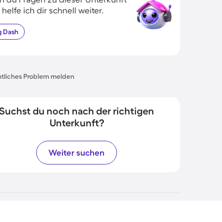
 helfe ich dir schnell weiter.
g
Dash
tliches Problem melden
Suchst du noch nach der richtigen
Unterkunft?
Weiter suchen