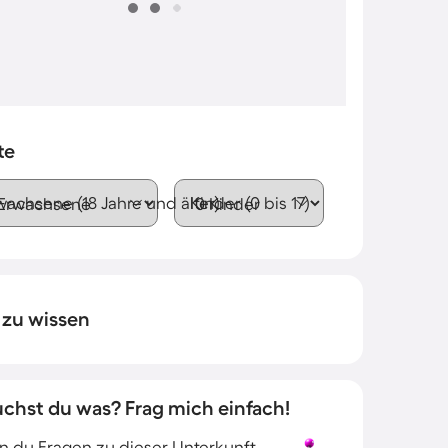
te
wachsene (18 Jahre und älter)
Kinder (0 bis 17)
 zu wissen
uchst du was? Frag mich einfach!
 du Fragen zu dieser Unterkunft