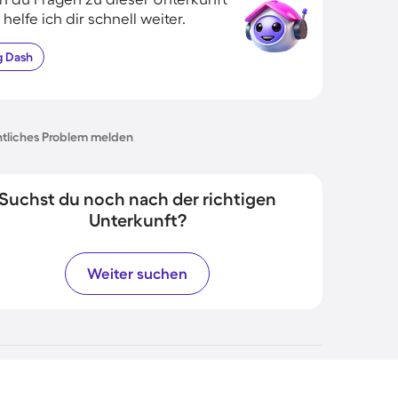
 helfe ich dir schnell weiter.
g
Dash
tliches Problem melden
Suchst du noch nach der richtigen
Unterkunft?
Weiter suchen