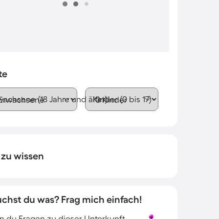
te
wachsene (18 Jahre und älter)
Kinder (0 bis 17)
 zu wissen
uchst du was? Frag mich einfach!
 du Fragen zu dieser Unterkunft