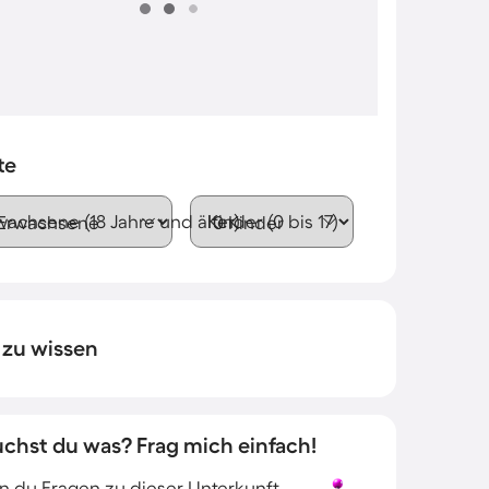
te
wachsene (18 Jahre und älter)
Kinder (0 bis 17)
 zu wissen
uchst du was? Frag mich einfach!
 du Fragen zu dieser Unterkunft