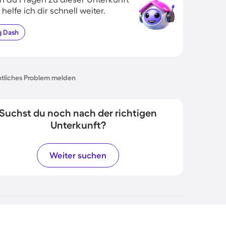
 helfe ich dir schnell weiter.
g
Dash
tliches Problem melden
Suchst du noch nach der richtigen
Unterkunft?
Weiter suchen